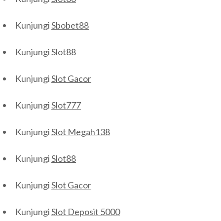
Kunjungi
Sbobet88
Kunjungi
Slot88
Kunjungi
Slot Gacor
Kunjungi
Slot777
Kunjungi
Slot Megah138
Kunjungi
Slot88
Kunjungi
Slot Gacor
Kunjungi
Slot Deposit 5000