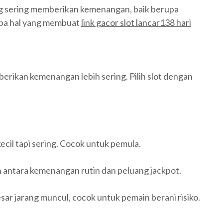
yang sering memberikan kemenangan, baik berupa
apa hal yang membuat
link gacor slot lancar138 hari
rikan kemenangan lebih sering. Pilih slot dengan
ecil tapi sering. Cocok untuk pemula.
n antara kemenangan rutin dan peluang jackpot.
esar jarang muncul, cocok untuk pemain berani risiko.