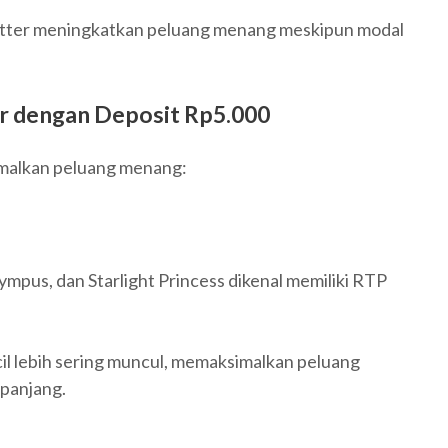
 scatter meningkatkan peluang menang meskipun modal
or dengan Deposit Rp5.000
imalkan peluang menang:
ympus, dan Starlight Princess dikenal memiliki RTP
l lebih sering muncul, memaksimalkan peluang
panjang.