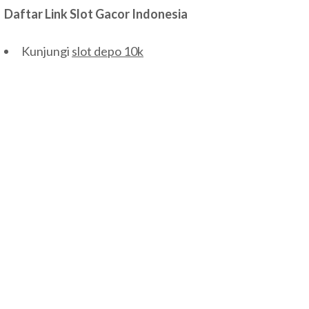
Daftar Link Slot Gacor Indonesia
Kunjungi
slot depo 10k