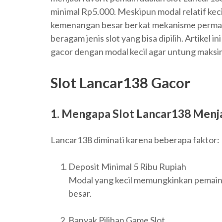
minimal Rp5.000. Meskipun modal relatif keci
kemenangan besar berkat mekanisme permaina
beragam jenis slot yang bisa dipilih. Artikel
gacor dengan modal kecil agar untung maksi
Slot Lancar138 Gacor
1. Mengapa Slot Lancar138 Menjad
Lancar138 diminati karena beberapa faktor:
Deposit Minimal 5 Ribu Rupiah
Modal yang kecil memungkinkan pemain
besar.
Banyak Pilihan Game Slot