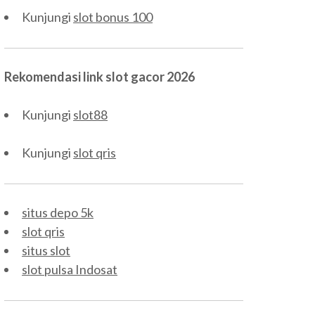
Kunjungi
slot bonus 100
Rekomendasi link slot gacor 2026
Kunjungi
slot88
Kunjungi
slot qris
situs depo 5k
slot qris
situs slot
slot pulsa Indosat