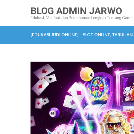
Skip
BLOG ADMIN JARWO
to
Edukasi, Manfaat dan Pemahaman Lengkap Tentang Game Ju
content
(Press
[EDUKASI JUDI ONLINE] – SLOT ONLINE, TARUHA
Enter)