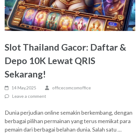
Slot Thailand Gacor: Daftar &
Depo 10K Lewat QRIS
Sekarang!
14 May,2025
officecomcomoffice
Leave a comment
Dunia perjudian online semakin berkembang, dengan
berbagai pilihan permainan yang terus memikat para
pemain dari berbagai belahan dunia. Salah satu …