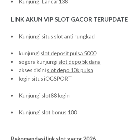
Kunjungi
Lancar138
LINK AKUN VIP SLOT GACOR TERUPDATE
Kunjungi
situs slot anti rungkad
kunjungi
slot deposit pulsa 5000
segera kunjungi
slot depo 5k dana
akses disini
slot depo 10k pulsa
login situs
iOGSPORT
Kunjungi
slot88 login
Kunjungi
slot bonus 100
Rekomendasi link slot gacor 2026