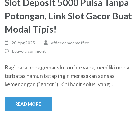
Slot Deposit 5000 Pulsa Tanpa
Potongan, Link Slot Gacor Buat
Modal Tipis!
20 Apr,2025
officecomcomoffice
Leave a comment
Bagi para penggemar slot online yang memiliki modal
terbatas namun tetap ingin merasakan sensasi
kemenangan (“gacor”), kini hadir solusi yang …
READ MORE