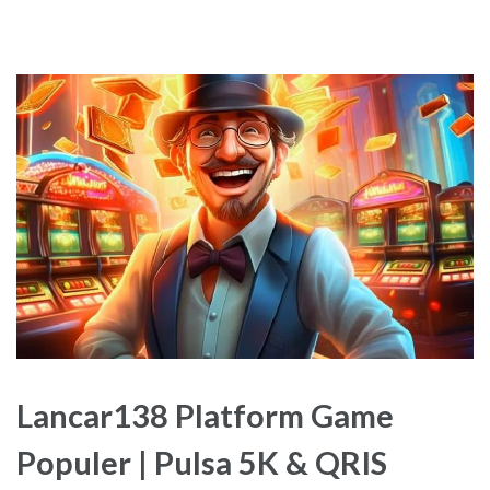
Lancar138 Platform Game
Populer | Pulsa 5K & QRIS