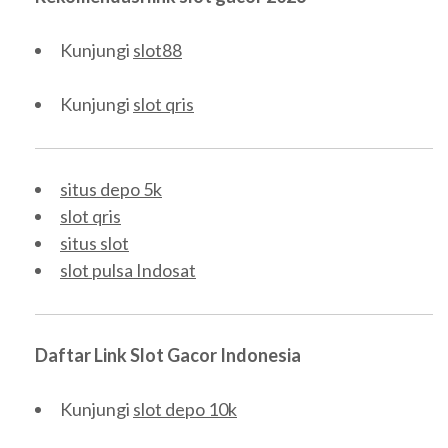
Kunjungi
slot88
Kunjungi
slot qris
situs depo 5k
slot qris
situs slot
slot pulsa Indosat
Daftar Link Slot Gacor Indonesia
Kunjungi
slot depo 10k