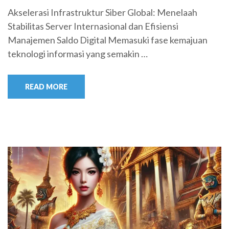
Akselerasi Infrastruktur Siber Global: Menelaah
Stabilitas Server Internasional dan Efisiensi
Manajemen Saldo Digital Memasuki fase kemajuan
teknologi informasi yang semakin …
READ MORE