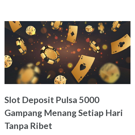
Slot Deposit Pulsa 5000
Gampang Menang Setiap Hari
Tanpa Ribet