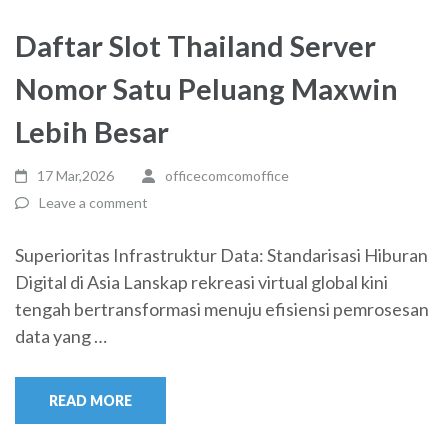
Daftar Slot Thailand Server
Nomor Satu Peluang Maxwin
Lebih Besar
17 Mar,2026
officecomcomoffice
Leave a comment
Superioritas Infrastruktur Data: Standarisasi Hiburan
Digital di Asia Lanskap rekreasi virtual global kini
tengah bertransformasi menuju efisiensi pemrosesan
data yang …
READ MORE