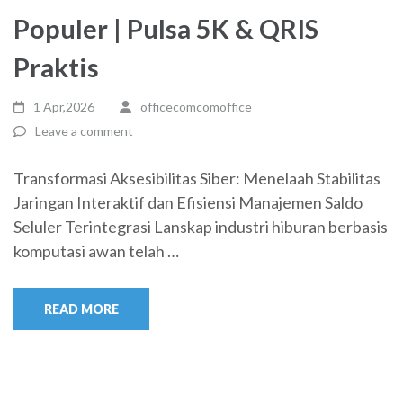
Populer | Pulsa 5K & QRIS
Praktis
1 Apr,2026
officecomcomoffice
Leave a comment
Transformasi Aksesibilitas Siber: Menelaah Stabilitas
Jaringan Interaktif dan Efisiensi Manajemen Saldo
Seluler Terintegrasi Lanskap industri hiburan berbasis
komputasi awan telah …
READ MORE