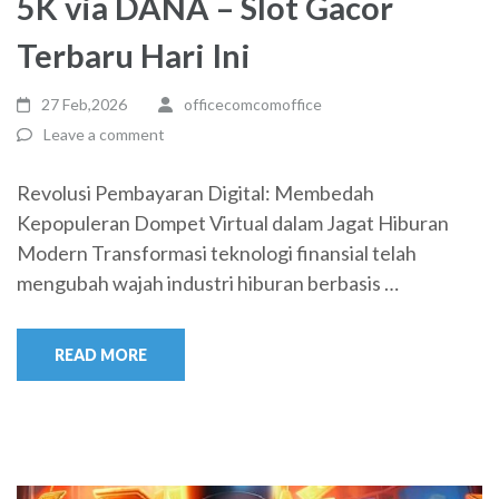
5K via DANA – Slot Gacor
Terbaru Hari Ini
27 Feb,2026
officecomcomoffice
Leave a comment
Revolusi Pembayaran Digital: Membedah
Kepopuleran Dompet Virtual dalam Jagat Hiburan
Modern Transformasi teknologi finansial telah
mengubah wajah industri hiburan berbasis …
READ MORE