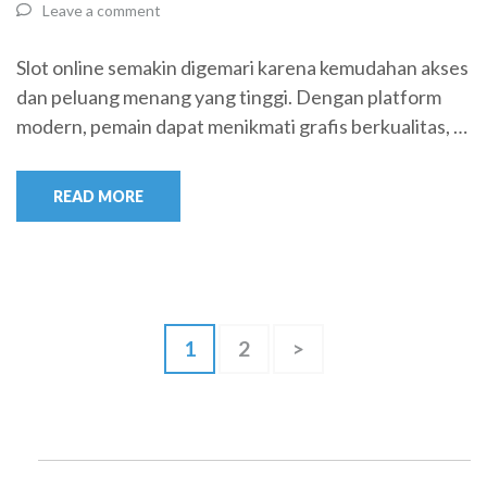
Leave a comment
Slot online semakin digemari karena kemudahan akses
dan peluang menang yang tinggi. Dengan platform
modern, pemain dapat menikmati grafis berkualitas, …
READ MORE
Posts
Page
Page
1
2
>
pagination