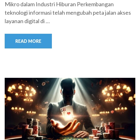
Mikro dalam Industri Hiburan Perkembangan
teknologi informasi telah mengubah peta jalan akses
layanan digital di …
READ MORE