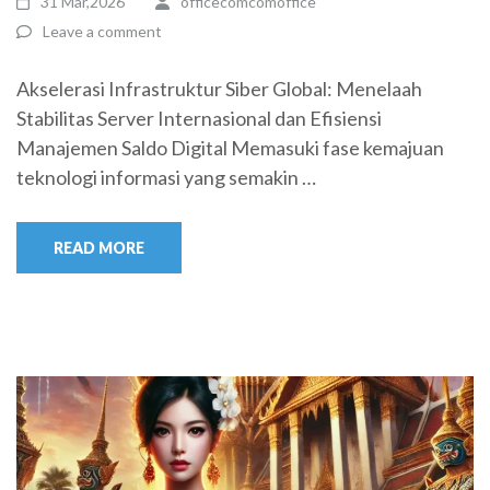
31 Mar,2026
officecomcomoffice
Leave a comment
Akselerasi Infrastruktur Siber Global: Menelaah
Stabilitas Server Internasional dan Efisiensi
Manajemen Saldo Digital Memasuki fase kemajuan
teknologi informasi yang semakin …
READ MORE