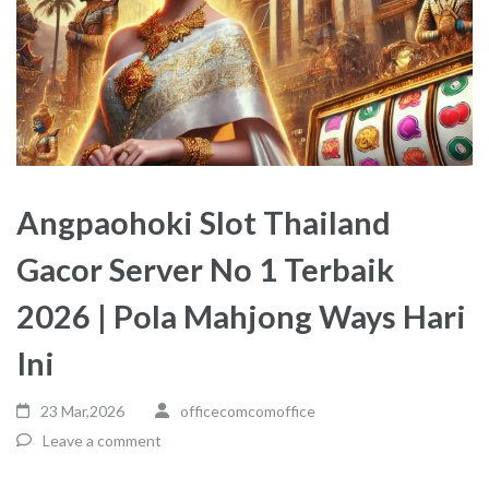
Angpaohoki Slot Thailand
Gacor Server No 1 Terbaik
2026 | Pola Mahjong Ways Hari
Ini
23 Mar,2026
officecomcomoffice
Leave a comment