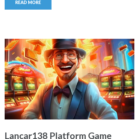
READ MORE
Lancar138 Platform Game