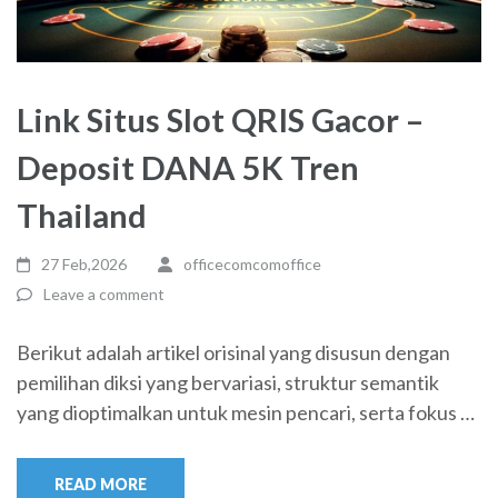
Link Situs Slot QRIS Gacor –
Deposit DANA 5K Tren
Thailand
27 Feb,2026
officecomcomoffice
Leave a comment
Berikut adalah artikel orisinal yang disusun dengan
pemilihan diksi yang bervariasi, struktur semantik
yang dioptimalkan untuk mesin pencari, serta fokus …
READ MORE