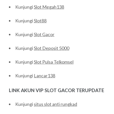
Kunjungi
Slot Megah138
Kunjungi
Slot88
Kunjungi
Slot Gacor
Kunjungi
Slot Deposit 5000
Kunjungi
Slot Pulsa Telkomsel
Kunjungi
Lancar138
LINK AKUN VIP SLOT GACOR TERUPDATE
Kunjungi
situs slot anti rungkad